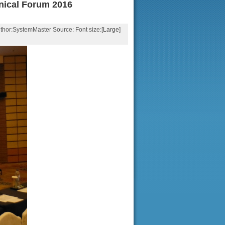
nical Forum 2016
SystemMaster Source: Font size:[
Large
]