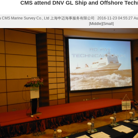
CMS attend DNV GL Ship and Offshore Tech
a CMS Marine Survey Co., Ltd 上海申迈海事服务有限公司 2016-11-23 04:55:27 Author:
[
Middle
][
Small
]