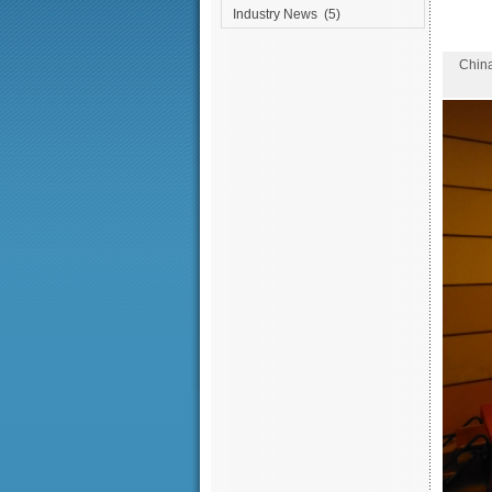
Industry News
(5)
Chin