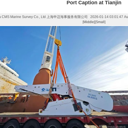
Port Caption at Tianjin
a CMS Marine Survey Co., Ltd 上海申迈海事服务有限公司 2026-01-14 03:01:47 Author:
[
Middle
][
Small
]