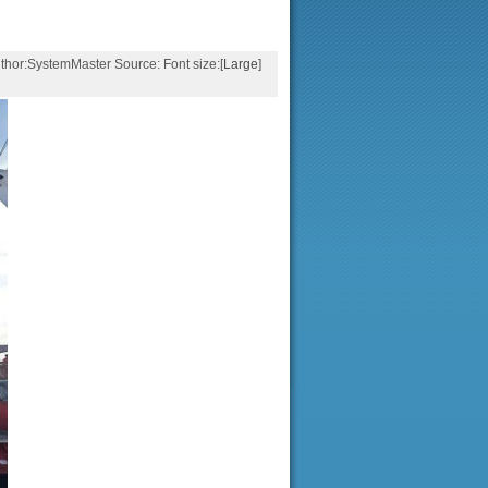
SystemMaster Source: Font size:[
Large
]